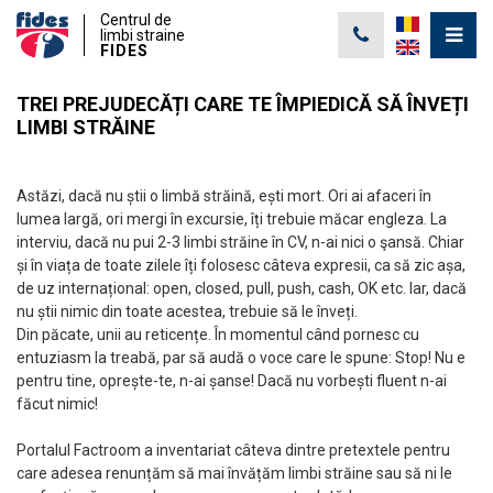
Centrul de
limbi straine
FIDES
TREI PREJUDECĂȚI CARE TE ÎMPIEDICĂ SĂ ÎNVEȚI
LIMBI STRĂINE
Astăzi, dacă nu știi o limbă străină, ești mort. Ori ai afaceri în
lumea largă, ori mergi în excursie, îți trebuie măcar engleza. La
interviu, dacă nu pui 2-3 limbi străine în CV, n-ai nici o şansă. Chiar
și în viața de toate zilele îți folosesc câteva expresii, ca să zic așa,
de uz internațional: open, closed, pull, push, cash, OK etc. Iar, dacă
nu știi nimic din toate acestea, trebuie să le înveți.
Din păcate, unii au reticențe. În momentul când pornesc cu
entuziasm la treabă, par să audă o voce care le spune: Stop! Nu e
pentru tine, oprește-te, n-ai șanse! Dacă nu vorbești fluent n-ai
făcut nimic!
Portalul Factroom a inventariat câteva dintre pretextele pentru
care adesea renunțăm să mai învățăm limbi străine sau să ni le