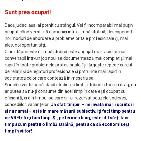
Sunt prea ocupat!
Dacă judeci așa, ai pornit cu stângul. Vei fi incomparabil mai puțin
ocupat când vei știi să comunici într-o limbă străină, descoperind
noi moduri de abordare a problemelor tale profesionale și, mai
ales, noi oportunități.
Cine stăpânește o limbă străină este angajat mai rapid și mai
convenabil într-un job nou, se documentează mai complet și mai
rapid în toate problemele profesionale, își lărgește repede cercul
de relații și de legături profesionale și pătrunde mai rapid în
societatea celor care contează în meseria sa.
Și încă o veste bună: dacă studierea limbii străine o faci cu drag, ea
ar putea să nu-ți consume din acel timp în care eşti ocupat cu
eficienţă, ci din timpul pe care ți l-ai rezervat pauzelor, odihnei,
concediilor, vacanțelor.
Un sfat: timpul – ne învaţă marii scriitori
şi nu numai – este în mare măsură subiectiv. Iţi faci timp pentru
ce VREI să îţi faci timp. Şi, pe termen lung, este util să-ţi faci
timp acum pentru o limbă străină, pentru ca să economiseşti
timp în viitor!