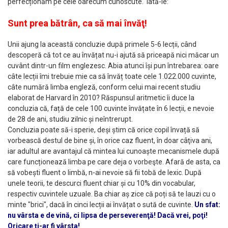
perfecționăm pe cele oarecum cunoscute. Iată-le:
Sunt prea bătrân, ca să mai învăţ!
Unii ajung la această concluzie după primele 5-6 lecții, când
descoperă că tot ce au învățat nu-i ajută să priceapă nici măcar un
cuvânt dintr-un film englezesc. Abia atunci își pun întrebarea: oare
câte lecții îmi trebuie mie ca să învăț toate cele 1.022.000 cuvinte,
câte numără limba engleză, conform celui mai recent studiu
elaborat de Harvard în 2010? Răspunsul aritmetic îi duce la
concluzia că, față de cele 100 cuvinte învățate în 6 lecții, e nevoie
de 28 de ani, studiu zilnic și neîntrerupt.
Concluzia poate să-i sperie, deși știm că orice copil învață să
vorbească destul de bine și, în orice caz fluent, în doar câţiva ani,
iar adultul are avantajul că mintea lui cunoaște mecanismele după
care funcționează limba pe care deja o vorbeşte. Afară de asta, ca
să vobești fluent o limbă, n-ai nevoie să fii tobă de lexic. După
unele teorii, te descurci fluent chiar și cu 10% din vocabular,
respectiv cuvintele uzuale. Ba chiar aș zice că poți să te lauzi cu o
minte "brici", dacă în cinci lecții ai învățat o sută de cuvinte.
Un sfat:
nu vârsta e de vină, ci lipsa de perseverenţă! Dacă vrei, poţi!
Oricare ţi-ar fi vârsta!