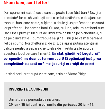
N-am bani, sunt lefter!
Dar, spune-mi, există ceva care se poate face fără bani? Nu, şi ai
dreptate! Iar ca să vorbești bine o limbă străină nu e de ajuns un
manual bun, care costă, ci îţi mai trebuie și un profesor pe măsură.
Iar profesorul înseamnă bani. Cu ora, cu luna, oricum, tot bani sunt.
Dacă însă priveşti un curs de limbi străine nu ca pe o cheltuială, ci
ca pe o investiţie – cum trebuie să şi fie – nu ţi se va mai părea la
fel de scump. Noi cheltuim zi de zi. E de ajuns puţină atenţie în
calcule pentru a separa cheltuielile de invetiţii şi a le acorda
acestora locul pe care îl merită.
Un sfat: gândiţi-vă bugetul şi în
perspectivă, nu doar pe termen scurt! Si optimizaţi învăţarea
completând-o acasă cu filme, jocuri şi exerciţii de pe net!
- articol prelucrat după ziare.com, scris de Victor Pitigoi.
INSCRIE-TE LA CURSURI
Urmatoarea perioada de inscrieri:
29 iun - 15 iul pentru cursurile din perioada 20 iul - 12